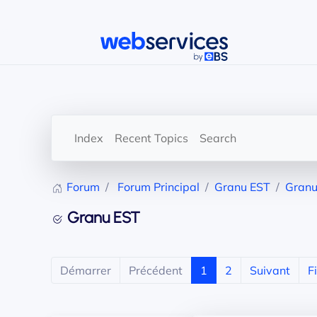
Accéder au contenu principal
Index
Recent Topics
Search
Forum
Forum Principal
Granu EST
Granu
Granu EST
Démarrer
Précédent
1
2
Suivant
F