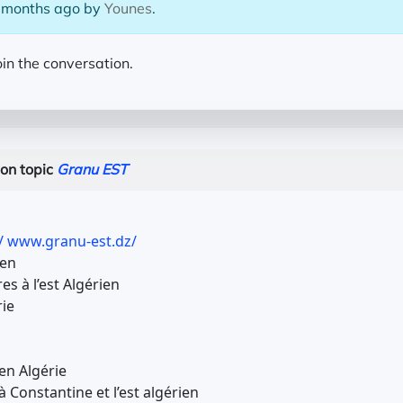
7 months ago by
Younes
.
oin the conversation.
on topic
Granu EST
/
www.granu-est.dz/
ien
es à l’est Algérien
ie
en Algérie
 Constantine et l’est algérien