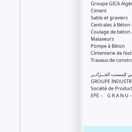
Groupe GICA Algé
Ciment
Sable et graviers
Centrales à Béton 
Coulage de béton à
Malaxeurs
Pompe à Béton
Cimenterie de l’est
Travaux de constru
GROUPE INDUSTRI
Société de Product
EPE – G R A N U –