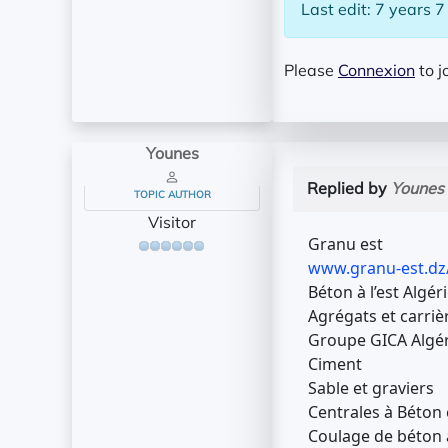
Last edit: 7 years 
Please
Connexion
to j
Younes
Replied by
Younes
TOPIC AUTHOR
Visitor
Granu est
www.granu-est.dz
Béton à l’est Algér
Agrégats et carrièr
Groupe GICA Algér
Ciment
Sable et graviers
Centrales à Béton 
Coulage de béton à