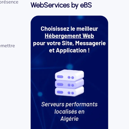
 présence
WebServices by eBS
 émettre